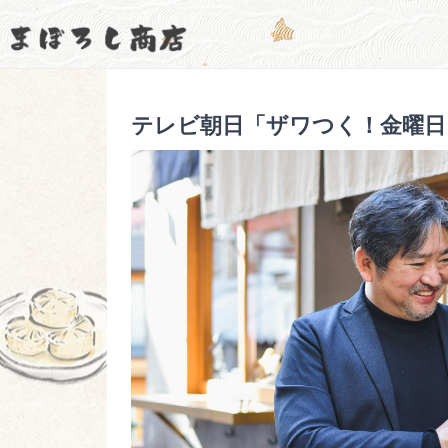
コ
ぼ
ン
ろ
ま
コ
し
テ
商
ロ
ぼ
ン
テレビ朝日「ザワつく！金曜日」
店
ナ
ツ
ろ
【
禍
へ
し
公
、
ス
商
式
後
キ
店
サ
継
ッ
【
イ
者
プ
ト
公
不
】
式
在
な
サ
ど
イ
で
ト