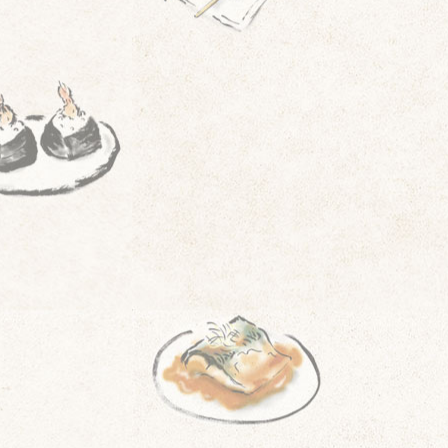
本
。
そ
ん
な
名
店
の
「
お
わ
り
」
を
「