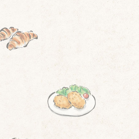
は
じ
ま
り
」
に
変
え
る
。
「
ま
ぼ
ろ
し
商