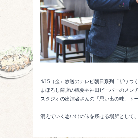
地
】
域
の
名
店
の
閉
店
が
後
4/15（金）放送のテレビ朝日系列「ザワつ
を
まぼろし商店の概要や神田ビーバーのメン
絶
スタジオの出演者さんの「思い出の味」ト
た
な
消えていく思い出の味を残せる場所として
い
日