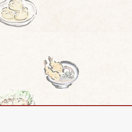
店
」
で
思
い
出
の
味
を
残
し
ま
せ
ん
か