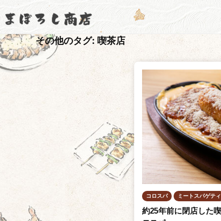
コ
ぼ
ン
ろ
ま
コ
し
テ
その他のタグ:
喫茶店
商
ロ
ぼ
ン
店
ナ
ツ
ろ
【
禍
へ
し
公
、
ス
商
式
後
キ
店
サ
継
ッ
【
イ
者
プ
ト
公
不
】
式
在
な
サ
ど
イ
コロスパ
ミートスパゲティ
で
約25年前に閉店した
ト