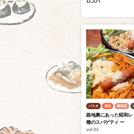
地
ロスパ
】
域
の
名
店
の
閉
店
が
後
を
絶
た
パスタ
高知
喫茶店
な
路地裏にあった昭和レ
い
種のスパゲティ ー
vol.03
日