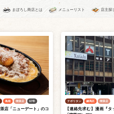
まぼろし商店とは
メニューリスト
店主探
島根
喫茶店
67年
ナポリタン
練馬区
喫茶店
喫茶店「ニューデート」のコ
【連絡先求む】漫画『タ