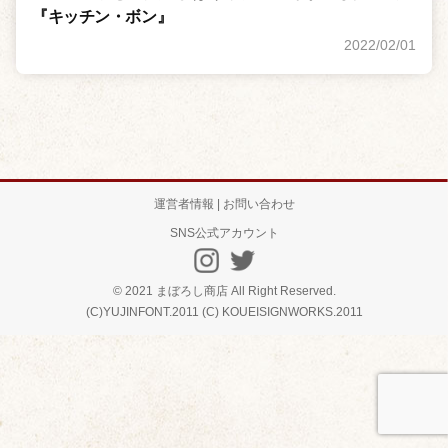
名
『キッチン・ボン』
店
2022/02/01
の
閉
店
が
後
を
運営者情報 | お問い合わせ
絶
SNS公式アカウント
た
な
い
© 2021 まぼろし商店 All Right Reserved.
(C)YUJINFONT.2011 (C) KOUEISIGNWORKS.2011
日
本
。
そ
ん
な