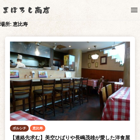
ま
ュ
コ
ー
ぼ
メ
ン
ろ
ニ
ま
ュ
コ
テ
し
ー
場所:
恵比寿
ぼ
ロ
ン
商
ナ
ろ
店
ツ
禍
【
し
へ
、
公
商
ス
後
式
店
キ
継
サ
ッ
【
者
イ
プ
公
ト
不
式
】
在
サ
な
ど
イ
で
ト
地
】
ボルシチ
恵比寿
域
の
【連絡先求む】美空ひばりや長嶋茂雄が愛した洋食屋