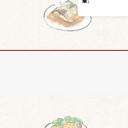
地
蘭」
】
域
の
名
店
の
閉
店
が
後
を
絶
た
な
い
日