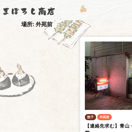
コ
ぼ
ン
ろ
ま
コ
し
テ
場所:
外苑前
商
ロ
ぼ
ン
店
ナ
ツ
ろ
【
禍
へ
し
公
、
ス
商
式
後
キ
店
サ
継
ッ
【
イ
者
プ
ト
公
不
】
式
在
な
サ
ど
イ
餃子
外苑前
で
【連絡先求む】青山
ト